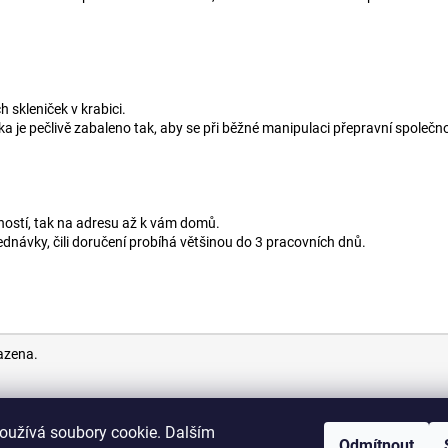
h skleniček v krabici.
 je pečlivě zabaleno tak, aby se při běžné manipulaci přepravní společno
ností, tak na adresu až k vám domů.
návky, čili doručení probíhá většinou do 3 pracovních dnů.
azena.
oužívá soubory cookie. Dalším
Odmítnout