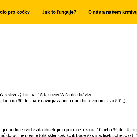
ídlo pro kočky
Jak to funguje?
O nás a našem krmiv
Co potřebujete najít?
HLEDAT
Doporučujeme
 čas slevový kód na -15 % z ceny Vaší objednávky.
 plánu na 30 dní máte navíc již započtenou dodatečnou slevu 5 % ;)
 si jednoduše zvolte zda chcete jídlo pro mazlíčka na 10 nebo 30 dní. U
nů doručíme přesně tolik skleniček, kolik bude Váš mazlíček potřebovat. 