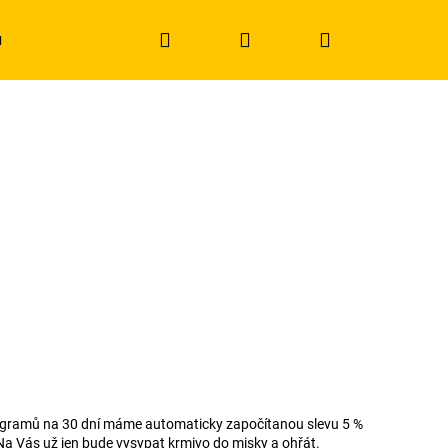
Hledat
Přihlášení
Nákupní
u
Obchodní podmínky
Kontakty
košík
 programů na 30 dní máme automaticky započítanou slevu 5 %
Na Vás už jen bude vysypat krmivo do misky a ohřát.