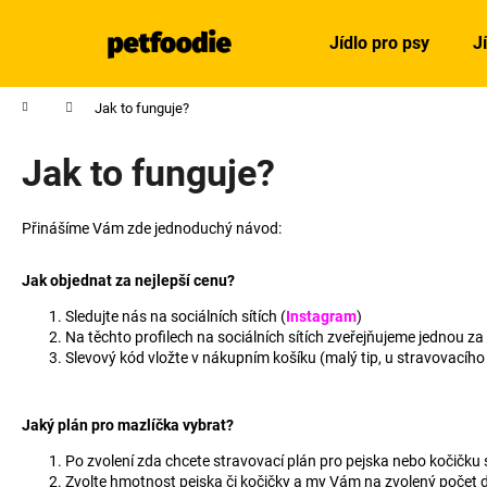
K
Přejít
na
o
Jídlo pro psy
J
obsah
Zpět
Zpět
š
do
do
í
Domů
Jak to funguje?
obchodu
obchodu
k
Jak to funguje?
Přinášíme Vám zde jednoduchý návod:
Jak objednat za nejlepší cenu?
Sledujte nás na sociálních sítích (
Instagram
)
Na těchto profilech na sociálních sítích zveřejňujeme jednou za
Slevový kód vložte v nákupním košíku (malý tip, u stravovacího
Jaký plán pro mazlíčka vybrat?
Po zvolení zda chcete stravovací plán pro pejska nebo kočičku
Zvolte hmotnost pejska či kočičky a my Vám na zvolený počet d