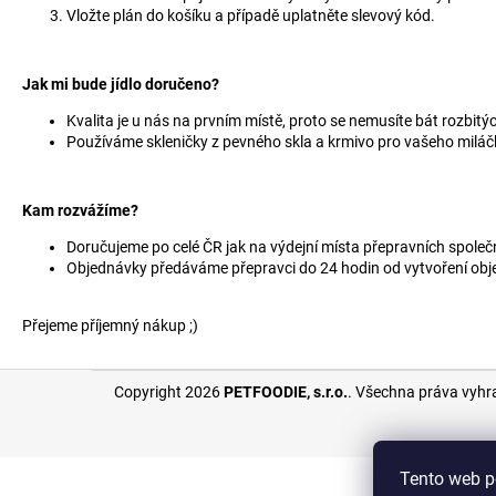
Vložte plán do košíku a případě uplatněte slevový kód.
Jak mi bude jídlo doručeno?
Kvalita je u nás na prvním místě, proto se nemusíte bát rozbitýc
Používáme skleničky z pevného skla a krmivo pro vašeho miláčka
Kam rozvážíme?
Doručujeme po celé ČR jak na výdejní místa přepravních společ
Objednávky předáváme přepravci do 24 hodin od vytvoření objed
Přejeme příjemný nákup ;)
Z
Copyright 2026
PETFOODIE, s.r.o.
. Všechna práva vyhr
á
p
a
Tento web p