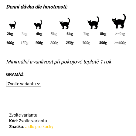
č
Denní dávka dle hmotnosti:
u
j
e
m
e
Minimální trvanlivost při pokojové teplotě 1 rok
GRAMÁŽ
Zvolte variantu
Kód:
Zvolte variantu
Značka:
Jídlo pro kočky