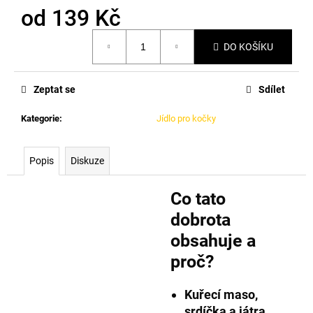
od
139 Kč
Měrná
DO KOŠÍKU
cena:
Zeptat se
Sdílet
Kategorie
:
Jídlo pro kočky
Popis
Diskuze
Co tato
dobrota
obsahuje a
proč?
Kuřecí maso,
srdíčka a játra