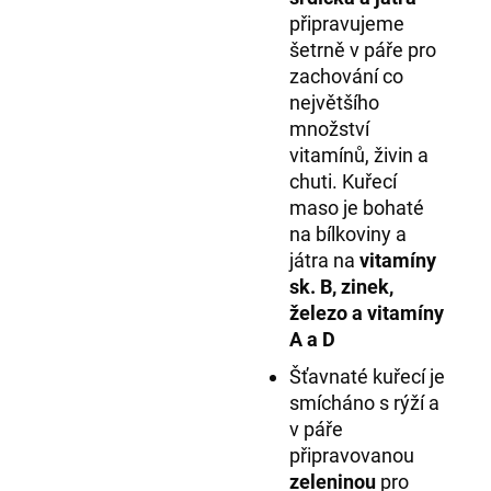
připravujeme
šetrně v páře pro
zachování co
největšího
množství
vitamínů, živin a
chuti. Kuřecí
maso je bohaté
na bílkoviny a
játra na
vitamíny
sk. B, zinek,
železo a vitamíny
A a D
Šťavnaté kuřecí je
smícháno s rýží a
v páře
připravovanou
zeleninou
pro