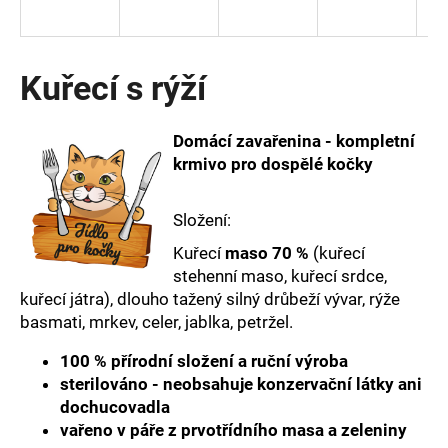
a
j
í
Kuřecí s rýží
t
?
Domácí zavařenina - kompletní
krmivo pro dospělé kočky
Složení:
HLEDAT
Kuřecí
maso 70 %
(kuřecí
stehenní maso, kuřecí srdce,
kuřecí játra), dlouho tažený silný drůbeží vývar, rýže
D
basmati, mrkev, celer, jablka, petržel.
o
p
100 % přírodní složení a ruční výroba
o
sterilováno - neobsahuje konzervační látky ani
r
dochucovadla
u
vařeno v páře z prvotřídního masa a zeleniny