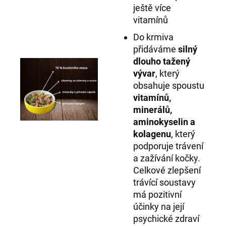
ještě více
vitamínů
Do krmiva
přidáváme
silný
dlouho tažený
vývar
, který
obsahuje spoustu
vitamínů,
minerálů,
aminokyselin a
kolagenu
, který
podporuje trávení
a zažívání kočky.
Celkové zlepšení
trávící soustavy
má pozitivní
účinky na její
psychické zdraví