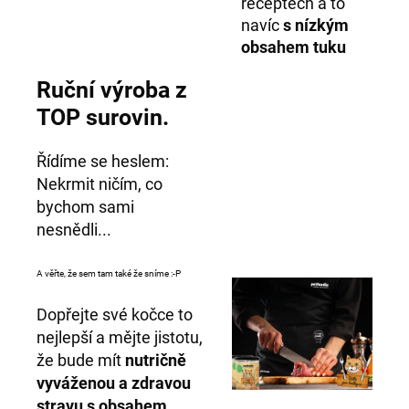
receptech a to
navíc
s nízkým
obsahem tuku
Ruční výroba z
TOP surovin.
Řídíme se heslem:
Nekrmit ničím, co
bychom sami
nesnědli...
A věřte, že sem tam také že sníme :-P
Dopřejte své kočce to
nejlepší a mějte jistotu,
že bude mít
nutričně
vyváženou a zdravou
stravu s obsahem