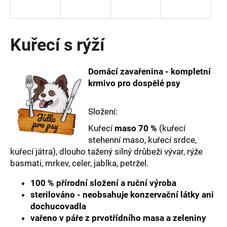
a
j
í
Kuřecí s rýží
t
?
Domácí zavařenina - kompletní
krmivo pro dospělé psy
Složení:
HLEDAT
Kuřecí
maso 70 %
(kuřecí
stehenní maso, kuřecí srdce,
kuřecí játra), dlouho tažený silný drůbeží vývar, rýže
D
basmati, mrkev, celer, jablka, petržel.
o
p
100 % přírodní složení a ruční výroba
o
sterilováno - neobsahuje konzervační látky ani
r
dochucovadla
u
vařeno v páře z prvotřídního masa a zeleniny