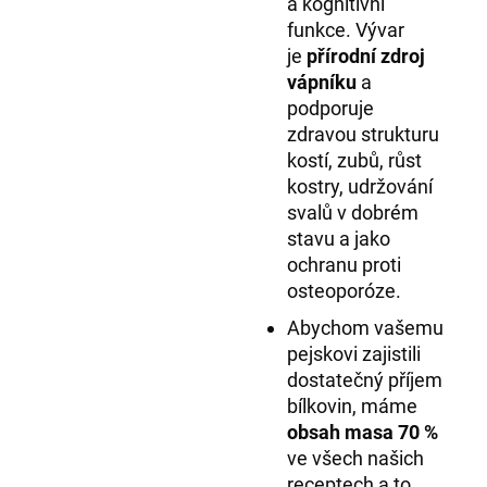
a kognitivní
funkce. Vývar
je
přírodní zdroj
vápníku
a
podporuje
zdravou strukturu
kostí, zubů, růst
kostry, udržování
svalů v dobrém
stavu a jako
ochranu proti
osteoporóze.
Abychom vašemu
pejskovi zajistili
dostatečný příjem
bílkovin, máme
obsah masa 70 %
ve všech našich
receptech a to