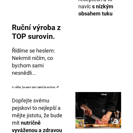
navíc
s nízkým
obsahem tuku
Ruční výroba z
TOP surovin.
Řídíme se heslem:
Nekrmit ničím, co
bychom sami
nesnědli...
A věřte, že sem tam také že sníme :-P
Dopřejte svému
pejskovi to nejlepší a
mějte jistotu, že bude
mít
nutričně
vyváženou a zdravou