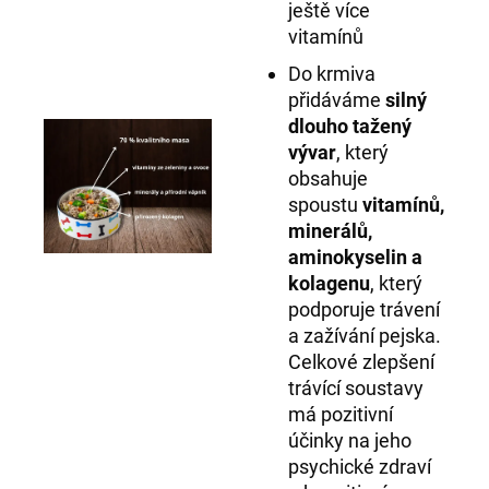
ještě více
vitamínů
Do krmiva
přidáváme
silný
dlouho tažený
vývar
, který
obsahuje
spoustu
vitamínů,
minerálů,
aminokyselin a
kolagenu
, který
podporuje trávení
a zažívání pejska.
Celkové zlepšení
trávící soustavy
má pozitivní
účinky na jeho
psychické zdraví