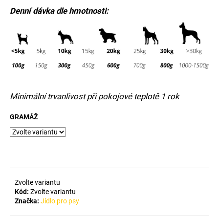
č
Denní dávka dle hmotnosti:
u
j
e
m
e
Minimální trvanlivost při pokojové teplotě 1 rok
GRAMÁŽ
Zvolte variantu
Kód:
Zvolte variantu
Značka:
Jídlo pro psy