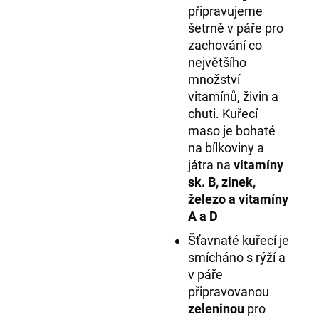
připravujeme
šetrně v páře pro
zachování co
největšího
množství
vitamínů, živin a
chuti. Kuřecí
maso je bohaté
na bílkoviny a
játra na
vitamíny
sk. B, zinek,
železo a vitamíny
A a D
Šťavnaté kuřecí je
smícháno s rýží a
v páře
připravovanou
zeleninou
pro