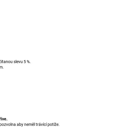
ítanou slevu 5 %.
m.
říve.
pozvolna aby neměl trávící potíže.