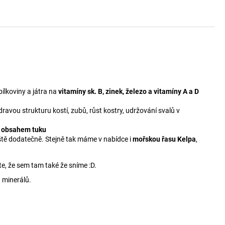
ílkoviny a játra na
vitamíny sk. B, zinek, železo a vitamíny A a D
ravou strukturu kostí, zubů, růst kostry, udržování svalů v
m obsahem tuku
ještě dodatečně. Stejně tak máme v nabídce i
mořskou řasu Kelpa
,
te, že sem tam také že sníme :D.
 minerálů.