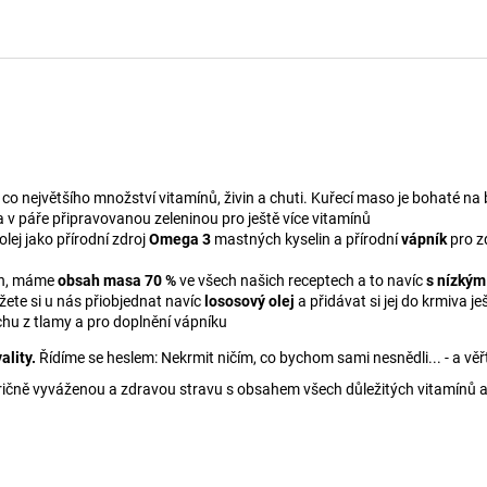
o největšího množství vitamínů, živin a chuti. Kuřecí maso je bohaté na b
 v páře připravovanou zeleninou pro ještě více vitamínů
lej jako přírodní zdroj
Omega 3
mastných kyselin a přírodní
vápník
pro zd
vin, máme
obsah masa 70 %
ve všech našich receptech a to navíc
s nízký
žete si u nás přiobjednat navíc
lososový olej
a přidávat si jej do krmiva 
hu z tlamy a pro doplnění vápníku
ality.
Řídíme se heslem: Nekrmit ničím, co bychom sami nesnědli... - a věř
nutričně vyváženou a zdravou stravu s obsahem všech důležitých vitamínů a