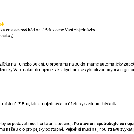
ok
u za čas slevový kód na -15 % z ceny Vaší objednávky.
ošíku ;)
mazlíčka na 10 nebo 30 dní. U programu na 30 dní máme automaticky započ
 Skleničky Vám nakombinujeme tak, abychom se vyhnuli zadaným alergenů
místo, či Z-Box, kde si objednávku můžete vyzvednout kdykoliv.
 by se podávat moc horké ani studené).
Po otevření spotřebujte co nejd
 mu naše Jídlo pro pejsky postupně. Pejsek si musí na jinou stravu zvykat 