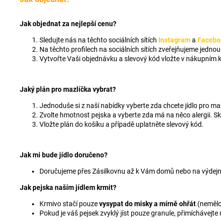
Jak objednat za nejlepší cenu?
Sledujte nás na těchto sociálních sítích
Instagram
a
Facebo
Na těchto profilech na sociálních sítích zveřejňujeme jedno
Vytvořte Vaši objednávku a slevový kód vložte v nákupním k
Jaký plán pro mazlíčka vybrat?
Jednoduše si z naší nabídky vyberte zda chcete jídlo pro 
Zvolte hmotnost pejska a vyberte zda má na něco alergii.
Vložte plán do košíku a případě uplatněte slevový kód.
Jak mi bude jídlo doručeno?
Doručujeme přes Zásilkovnu až k Vám domů nebo na výdejní 
Jak pejska naším jídlem krmit?
Krmivo stačí pouze
vysypat do misky a mírně ohřát
(nemělo
Pokud je váš pejsek zvyklý jíst pouze granule, přimíchávejte