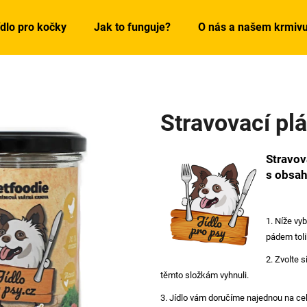
ídlo pro kočky
Jak to funguje?
O nás a našem krmiv
Co potřebujete najít?
Stravovací pl
HLEDAT
Stravov
s obsa
Doporučujeme
1. Níže vy
pádem tolik
2. Zvolte 
těmto složkám vyhnuli.
3. Jídlo vám doručíme
najednou na cel