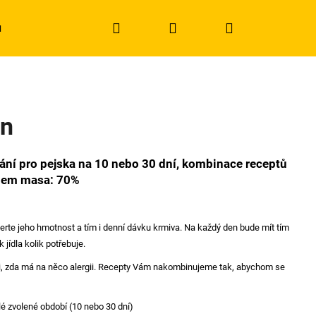
Hledat
Přihlášení
Nákupní
u
Obchodní podmínky
Kontakty
košík
án
ání pro pejska na 10 nebo 30 dní, kombinace receptů
hem masa: 70%
berte jeho hmotnost a tím i denní dávku krmiva. Na každý den bude mít tím
 jídla kolik potřebuje.
si, zda má na něco alergii. Recepty Vám nakombinujeme tak, abychom se
é zvolené období (10 nebo 30 dní)