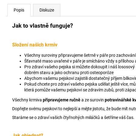
Popis
Diskuze
Jak to vlastně funguje?
Složení našich krmiv
Všechny suroviny připravujeme šetrně v páře pro zachování c
Šťavnaté maso uvařené v páře je smícháno vždy s přílohou a
Pro zdraví vašeho pejska si můžete dokoupit i náš lososový o
dobrém stavu a jako ochranu proti osteoporóze
Abychom vašemu pejskovi zajistili dostatečný příjem bílko
Pokud chcete pro zdraví vašeho pejska udělat ještě více, mů
která pomůže vašemu pejskovi se zdravím zubů, proti zápac
Všechny krmiva
připravujeme ručně
a ze surovin
potravinářské kv
Dopřejte svému pejskovi to nejlepší a mějte jistotu, že bude mít 
Staráme se o zdraví vašich čtyřnohých miláčků a šetříme váš čas.
Jak objednat?