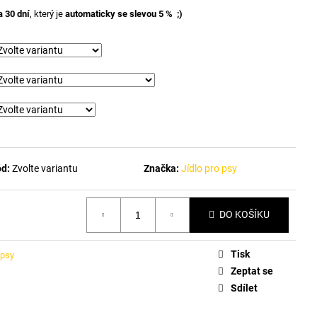
a 30 dní
, který je
automaticky se slevou 5 % ;)
d:
Zvolte variantu
Značka:
Jídlo pro psy
DO KOŠÍKU
Tisk
 psy
Zeptat se
Sdílet