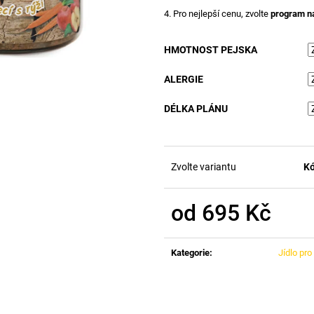
4. Pro nejlepší cenu, zvolte
program
n
HMOTNOST PEJSKA
ALERGIE
DÉLKA PLÁNU
Zvolte variantu
Kó
od
695 Kč
Měrná
cena:
Kategorie
:
Jídlo pro